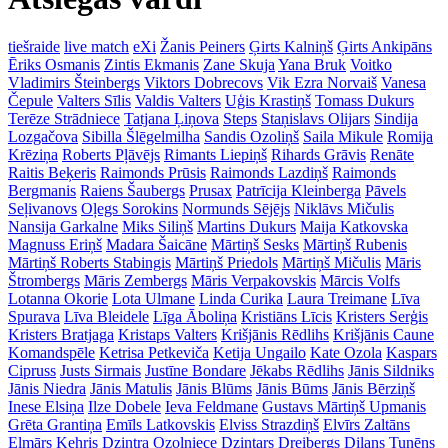
tiešraide
live match
eXi
Žanis Peiners
Ģirts Kalniņš
Ģirts Ankipāns
Ēriks Osmanis
Zintis Ekmanis
Zane Skuja
Yana Bruk
Voitko
Vladimirs Šteinbergs
Viktors Dobrecovs
Vik Ezra Norvaiš
Vanesa
Čepule
Valters Sīlis
Valdis Valters
Uģis Krastiņš
Tomass Dukurs
Terēze Strādniece
Tatjana Ļiņova
Steps
Staņislavs Olijars
Sindija
Lozgačova
Sibilla Šlēgelmilha
Sandis Ozoliņš
Saila Mikule
Romija
Krēziņa
Roberts Pļāvējs
Rimants Liepiņš
Rihards Grāvis
Renāte
Raitis Beķeris
Raimonds Prūsis
Raimonds Lazdiņš
Raimonds
Bergmanis
Raiens Šaubergs
Prusax
Patrīcija Kleinberga
Pāvels
Seļivanovs
Oļegs Sorokins
Normunds Sējējs
Niklāvs Mičulis
Nansija Garkalne
Miks Siliņš
Martins Dukurs
Maija Katkovska
Magnuss Eriņš
Madara Šaicāne
Mārtiņš Sesks
Mārtiņš Rubenis
Mārtiņš Roberts Stabingis
Mārtiņš Priedols
Mārtiņš Mičulis
Māris
Štrombergs
Māris Zembergs
Māris Verpakovskis
Mārcis Volfs
Lotanna Okorie
Lota Ulmane
Linda Curika
Laura Treimane
Līva
Spurava
Līva Bleidele
Līga Āboliņa
Kristiāns Līcis
Kristers Serģis
Kristers Bratjaga
Kristaps Valters
Krišjānis Rēdlihs
Krišjānis Caune
Komandspēle
Ketrisa Petkeviča
Ketija Ungailo
Kate Ozola
Kaspars
Cipruss
Justs Sirmais
Justīne Bondare
Jēkabs Rēdlihs
Jānis Sildniks
Jānis Niedra
Jānis Matulis
Jānis Blūms
Jānis Būms
Jānis Bērziņš
Inese Elsiņa
Ilze Dobele
Ieva Feldmane
Gustavs Mārtiņš Upmanis
Grēta Grantiņa
Emīls Latkovskis
Elviss Strazdiņš
Elvīrs Zaltāns
Elmārs Kehris
Dzintra Ozolniece
Dzintars Dreibergs
Dilans Tunēns