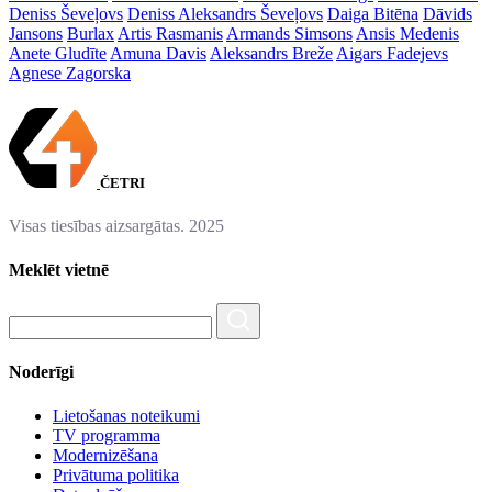
Deniss Ševeļovs
Deniss Aleksandrs Ševeļovs
Daiga Bitēna
Dāvids
Jansons
Burlax
Artis Rasmanis
Armands Simsons
Ansis Medenis
Anete Gludīte
Amuna Davis
Aleksandrs Breže
Aigars Fadejevs
Agnese Zagorska
ČETRI
Visas tiesības aizsargātas. 2025
Meklēt vietnē
Noderīgi
Lietošanas noteikumi
TV programma
Modernizēšana
Privātuma politika