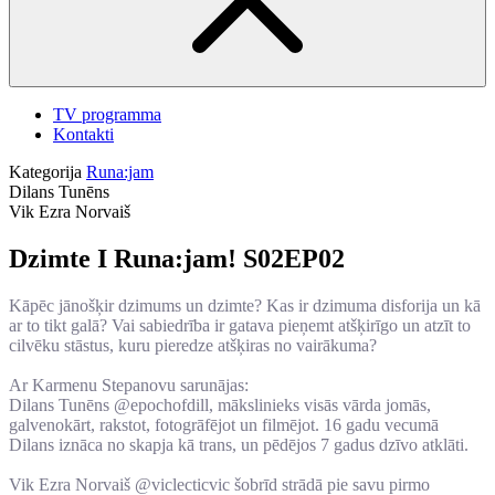
TV programma
Kontakti
Kategorija
Runa:jam
Dilans Tunēns
Vik Ezra Norvaiš
Dzimte I Runa:jam! S02EP02
Kāpēc jānošķir dzimums un dzimte? Kas ir dzimuma disforija un kā
ar to tikt galā? Vai sabiedrība ir gatava pieņemt atšķirīgo un atzīt to
cilvēku stāstus, kuru pieredze atšķiras no vairākuma?
Ar Karmenu Stepanovu sarunājas:
Dilans Tunēns @epochofdill, mākslinieks visās vārda jomās,
galvenokārt, rakstot, fotogrāfējot un filmējot. 16 gadu vecumā
Dilans iznāca no skapja kā trans, un pēdējos 7 gadus dzīvo atklāti.
Vik Ezra Norvaiš @viclecticvic šobrīd strādā pie savu pirmo