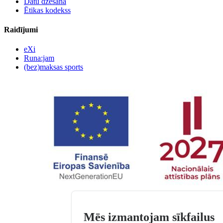
Datu dzēšana
Ētikas kodekss
Raidījumi
eXi
Runa:jam
(bez)maksas sports
Mēs izmantojam sīkfailus