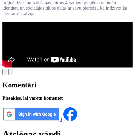
orģināldziesmu izdošanas, pirms 4 gadiem pieņēma nebināro
identitāti un sociālajos tīklos dalās ar savu pieredzi, kā ir dzīvot kā
"kvīram" Latvijā.
Komentāri
Piesakies, lai varētu komentēt
|
Atslēgas vārdi