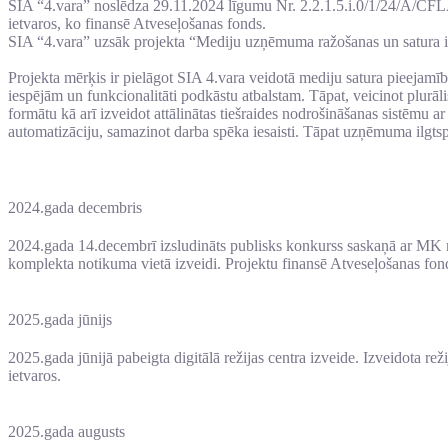
SIA “4.vara” noslēdza 29.11.2024 līgumu Nr. 2.2.1.5.i.0/1/24/A/CF
ietvaros, ko finansē Atveseļošanas fonds.
SIA “4.vara” uzsāk projekta “Mediju uzņēmuma ražošanas un satura izpl
Projekta mērķis ir pielāgot SIA 4.vara veidotā mediju satura pieejamību
iespējām un funkcionalitāti podkāstu atbalstam. Tāpat, veicinot plurā
formātu kā arī izveidot attālinātas tiešraides nodrošināšanas sistēmu a
automatizāciju, samazinot darba spēka iesaisti. Tāpat uzņēmuma ilgt
2024.gada decembris
2024.gada 14.decembrī izsludināts publisks konkurss saskaņā ar MK no
komplekta notikuma vietā izveidi. Projektu finansē Atveseļošanas fon
2025.gada jūnijs
2025.gada jūnijā pabeigta digitālā režijas centra izveide. Izveidota
ietvaros.
2025.gada augusts