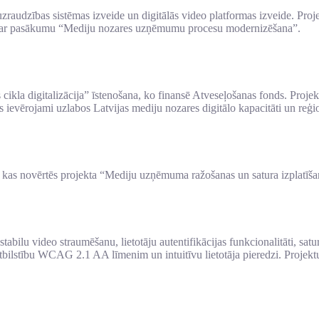
 uzraudzības sistēmas izveide un digitālās video platformas izveide. Pr
kaņā ar pasākumu “Mediju nozares uzņēmumu procesu modernizēšana”.
kla digitalizācija” īstenošana, ko finansē Atveseļošanas fonds. Projekta
ts ievērojami uzlabos Latvijas mediju nozares digitālo kapacitāti un reģi
, kas novērtēs projekta “Mediju uzņēmuma ražošanas un satura izplatīšan
stabilu video straumēšanu, lietotāju autentifikācijas funkcionalitāti, s
a atbilstību WCAG 2.1 AA līmenim un intuitīvu lietotāja pieredzi. Proj