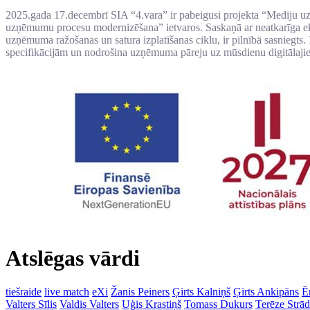
2025.gada 17.decembrī SIA “4.vara” ir pabeigusi projekta “Mediju uz
uzņēmumu procesu modernizēšana” ietvaros. Saskaņā ar neatkarīga eks
uzņēmuma ražošanas un satura izplatīšanas ciklu, ir pilnībā sasniegts. I
specifikācijām un nodrošina uzņēmuma pāreju uz mūsdienu digitālaji
Atslēgas vārdi
tiešraide
live match
eXi
Žanis Peiners
Ģirts Kalniņš
Ģirts Ankipāns
Ē
Valters Sīlis
Valdis Valters
Uģis Krastiņš
Tomass Dukurs
Terēze Strā