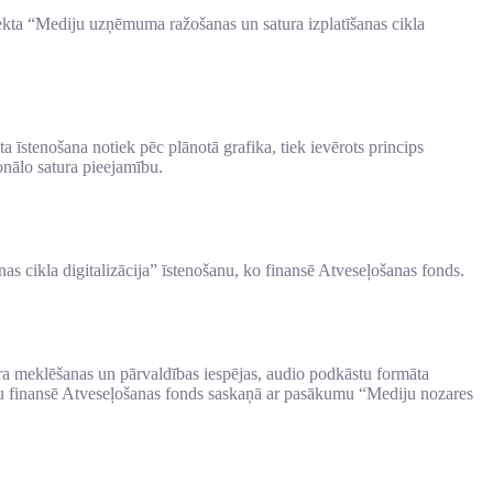
ojekta “Mediju uzņēmuma ražošanas un satura izplatīšanas cikla
 īstenošana notiek pēc plānotā grafika, tiek ievērots princips
onālo satura pieejamību.
as cikla digitalizācija” īstenošanu, ko finansē Atveseļošanas fonds.
atura meklēšanas un pārvaldības iespējas, audio podkāstu formāta
ektu finansē Atveseļošanas fonds saskaņā ar pasākumu “Mediju nozares