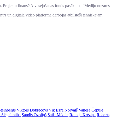
nu. Projektu finansē Atveseļošanas fonds pasākuma “Mediju nozares
entrs un digitālā video platforma darbojas atbilstoši tehniskajām
Šteinbergs
Viktors Dobrecovs
Vik Ezra Norvaiš
Vanesa Čepule
a Šlēgelmilha
Sandis Ozoliņš
Saila Mikule
Romija Krēziņa
Roberts