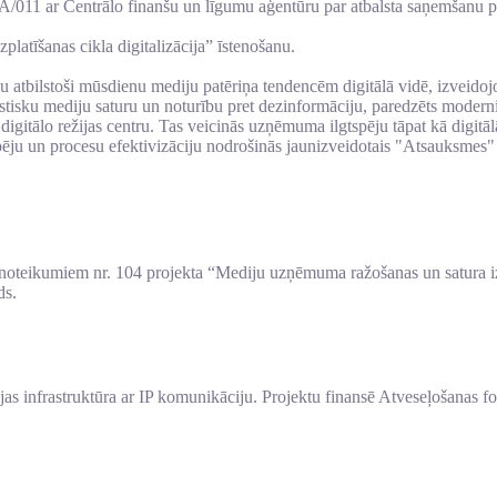
LA/011 ar Centrālo finanšu un līgumu aģentūru par atbalsta saņemša
atīšanas cikla digitalizācija” īstenošanu.
 atbilstoši mūsdienu mediju patēriņa tendencēm digitālā vidē, izveidojot 
listisku mediju saturu un noturību pret dezinformāciju, paredzēts moder
r digitālo režijas centru. Tas veicinās uzņēmuma ilgtspēju tāpat kā digi
spēju un procesu efektivizāciju nodrošinās jaunizveidotais "Atsauksmes
teikumiem nr. 104 projekta “Mediju uzņēmuma ražošanas un satura izpla
ds.
 režijas infrastruktūra ar IP komunikāciju. Projektu finansē Atveseļoš