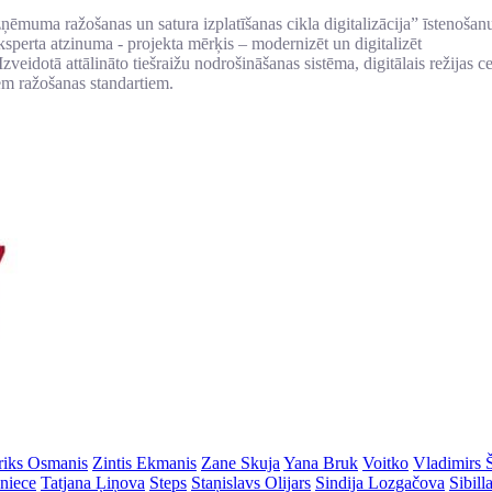
ņēmuma ražošanas un satura izplatīšanas cikla digitalizācija” īstenoša
perta atzinuma - projekta mērķis – modernizēt un digitalizēt
zveidotā attālināto tiešraižu nodrošināšanas sistēma, digitālais režijas c
em ražošanas standartiem.
riks Osmanis
Zintis Ekmanis
Zane Skuja
Yana Bruk
Voitko
Vladimirs 
dniece
Tatjana Ļiņova
Steps
Staņislavs Olijars
Sindija Lozgačova
Sibill