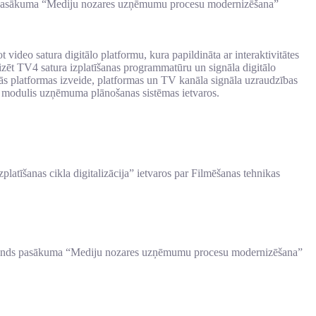
nu pasākuma “Mediju nozares uzņēmumu procesu modernizēšana”
video satura digitālo platformu, kura papildināta ar interaktivitātes
nizēt TV4 satura izplatīšanas programmatūru un signāla digitālo
tālās platformas izveide, platformas un TV kanāla signāla uzraudzības
" modulis uzņēmuma plānošanas sistēmas ietvaros.
tīšanas cikla digitalizācija” ietvaros par Filmēšanas tehnikas
anas fonds pasākuma “Mediju nozares uzņēmumu procesu modernizēšana”