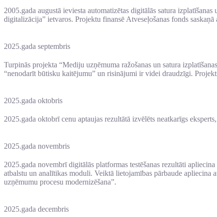
2005.gada augustā ieviesta automatizētas digitālās satura izplatīšanas
digitalizācija” ietvaros. Projektu finansē Atveseļošanas fonds sas
2025.gada septembris
Turpinās projekta “Mediju uzņēmuma ražošanas un satura izplatīšanas ci
“nenodarīt būtisku kaitējumu” un risinājumi ir videi draudzīgi. Projek
2025.gada oktobris
2025.gada oktobrī cenu aptaujas rezultātā izvēlēts neatkarīgs eksperts
2025.gada novembris
2025.gada novembrī digitālās platformas testēšanas rezultāti apliecina 
atbalstu un analītikas moduli. Veiktā lietojamības pārbaude apliecin
uzņēmumu procesu modernizēšana”.
2025.gada decembris