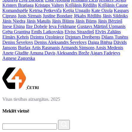
Kristers Bratjaga
Kristaps Valters
Krišjānis Rēdlihs
Krišjānis Caune
Komandspēle
Ketrisa Petkeviča
Ketija Ungailo
Kate Ozola
Kaspars
Cipruss
Justs Sirmais
Justīne Bondare
Jēkabs Rēdlihs
Jānis Sildniks
Jānis Niedra
Jānis Matulis
Jānis Blūms
Jānis Būms
Jānis Bērziņš
Inese Elsiņa
Ilze Dobele
Ieva Feldmane
Gustavs Mārtiņš Upmanis
Grēta Grantiņa
Emīls Latkovskis
Elviss Strazdiņš
Elvīrs Zaltāns
Elmārs Kehris
Dzintra Ozolniece
Dzintars Dreibergs
Dilans Tunēns
Deniss Ševeļovs
Deniss Aleksandrs Ševeļovs
Daiga Bitēna
Dāvids
Jansons
Burlax
Artis Rasmanis
Armands Simsons
Ansis Medenis
Anete Gludīte
Amuna Davis
Aleksandrs Breže
Aigars Fadejevs
Agnese Zagorska
ČETRI
Visas tiesības aizsargātas. 2025
Meklēt vietnē