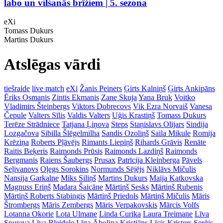
labo un vilšanās brīžiem | 5. sezona
eXi
Tomass Dukurs
Martins Dukurs
Atslēgas vārdi
tiešraide
live match
eXi
Žanis Peiners
Ģirts Kalniņš
Ģirts Ankipāns
Ēriks Osmanis
Zintis Ekmanis
Zane Skuja
Yana Bruk
Voitko
Vladimirs Šteinbergs
Viktors Dobrecovs
Vik Ezra Norvaiš
Vanesa
Čepule
Valters Sīlis
Valdis Valters
Uģis Krastiņš
Tomass Dukurs
Terēze Strādniece
Tatjana Ļiņova
Steps
Staņislavs Olijars
Sindija
Lozgačova
Sibilla Šlēgelmilha
Sandis Ozoliņš
Saila Mikule
Romija
Krēziņa
Roberts Pļāvējs
Rimants Liepiņš
Rihards Grāvis
Renāte
Raitis Beķeris
Raimonds Prūsis
Raimonds Lazdiņš
Raimonds
Bergmanis
Raiens Šaubergs
Prusax
Patrīcija Kleinberga
Pāvels
Seļivanovs
Oļegs Sorokins
Normunds Sējējs
Niklāvs Mičulis
Nansija Garkalne
Miks Siliņš
Martins Dukurs
Maija Katkovska
Magnuss Eriņš
Madara Šaicāne
Mārtiņš Sesks
Mārtiņš Rubenis
Mārtiņš Roberts Stabingis
Mārtiņš Priedols
Mārtiņš Mičulis
Māris
Štrombergs
Māris Zembergs
Māris Verpakovskis
Mārcis Volfs
Lotanna Okorie
Lota Ulmane
Linda Curika
Laura Treimane
Līva
Spurava
Līva Bleidele
Līga Āboliņa
Kristiāns Līcis
Kristers Serģis