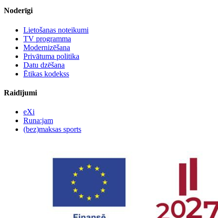
Noderīgi
Lietošanas noteikumi
TV programma
Modernizēšana
Privātuma politika
Datu dzēšana
Ētikas kodekss
Raidījumi
eXi
Runa:jam
(bez)maksas sports