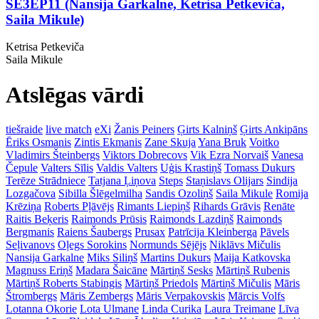
SE3EP11 (Nansija Garkalne, Ketrisa Petkeviča,
Saila Mikule)
Ketrisa Petkeviča
Saila Mikule
Atslēgas vārdi
tiešraide
live match
eXi
Žanis Peiners
Ģirts Kalniņš
Ģirts Ankipāns
Ēriks Osmanis
Zintis Ekmanis
Zane Skuja
Yana Bruk
Voitko
Vladimirs Šteinbergs
Viktors Dobrecovs
Vik Ezra Norvaiš
Vanesa
Čepule
Valters Sīlis
Valdis Valters
Uģis Krastiņš
Tomass Dukurs
Terēze Strādniece
Tatjana Ļiņova
Steps
Staņislavs Olijars
Sindija
Lozgačova
Sibilla Šlēgelmilha
Sandis Ozoliņš
Saila Mikule
Romija
Krēziņa
Roberts Pļāvējs
Rimants Liepiņš
Rihards Grāvis
Renāte
Raitis Beķeris
Raimonds Prūsis
Raimonds Lazdiņš
Raimonds
Bergmanis
Raiens Šaubergs
Prusax
Patrīcija Kleinberga
Pāvels
Seļivanovs
Oļegs Sorokins
Normunds Sējējs
Niklāvs Mičulis
Nansija Garkalne
Miks Siliņš
Martins Dukurs
Maija Katkovska
Magnuss Eriņš
Madara Šaicāne
Mārtiņš Sesks
Mārtiņš Rubenis
Mārtiņš Roberts Stabingis
Mārtiņš Priedols
Mārtiņš Mičulis
Māris
Štrombergs
Māris Zembergs
Māris Verpakovskis
Mārcis Volfs
Lotanna Okorie
Lota Ulmane
Linda Curika
Laura Treimane
Līva