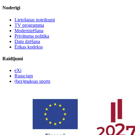
Noderīgi
Lietošanas noteikumi
TV programma
Modernizēšana
Privātuma politika
Datu dzēšana
Ētikas kodekss
Raidījumi
eXi
Runa:jam
(bez)maksas sports