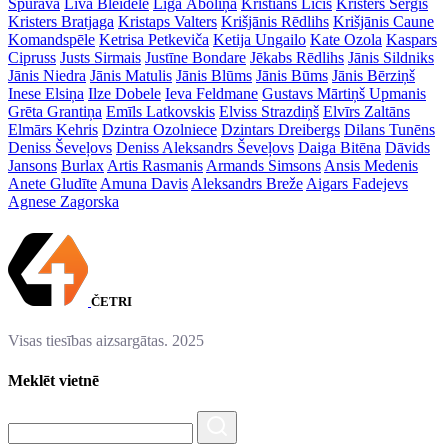
Spurava
Līva Bleidele
Līga Āboliņa
Kristiāns Līcis
Kristers Serģis
Kristers Bratjaga
Kristaps Valters
Krišjānis Rēdlihs
Krišjānis Caune
Komandspēle
Ketrisa Petkeviča
Ketija Ungailo
Kate Ozola
Kaspars
Cipruss
Justs Sirmais
Justīne Bondare
Jēkabs Rēdlihs
Jānis Sildniks
Jānis Niedra
Jānis Matulis
Jānis Blūms
Jānis Būms
Jānis Bērziņš
Inese Elsiņa
Ilze Dobele
Ieva Feldmane
Gustavs Mārtiņš Upmanis
Grēta Grantiņa
Emīls Latkovskis
Elviss Strazdiņš
Elvīrs Zaltāns
Elmārs Kehris
Dzintra Ozolniece
Dzintars Dreibergs
Dilans Tunēns
Deniss Ševeļovs
Deniss Aleksandrs Ševeļovs
Daiga Bitēna
Dāvids
Jansons
Burlax
Artis Rasmanis
Armands Simsons
Ansis Medenis
Anete Gludīte
Amuna Davis
Aleksandrs Breže
Aigars Fadejevs
Agnese Zagorska
ČETRI
Visas tiesības aizsargātas. 2025
Meklēt vietnē