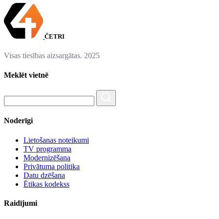
ČETRI
Visas tiesības aizsargātas. 2025
Meklēt vietnē
Noderīgi
Lietošanas noteikumi
TV programma
Modernizēšana
Privātuma politika
Datu dzēšana
Ētikas kodekss
Raidījumi