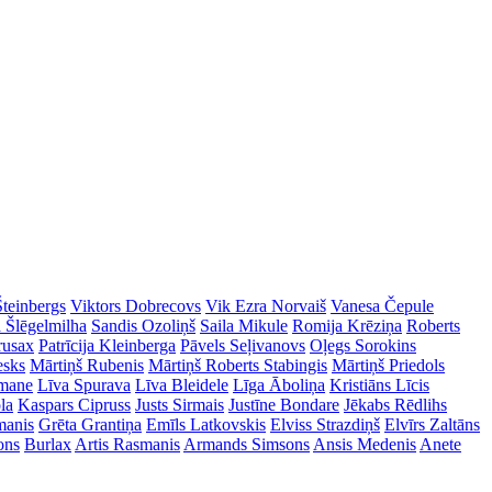
Šteinbergs
Viktors Dobrecovs
Vik Ezra Norvaiš
Vanesa Čepule
a Šlēgelmilha
Sandis Ozoliņš
Saila Mikule
Romija Krēziņa
Roberts
rusax
Patrīcija Kleinberga
Pāvels Seļivanovs
Oļegs Sorokins
esks
Mārtiņš Rubenis
Mārtiņš Roberts Stabingis
Mārtiņš Priedols
imane
Līva Spurava
Līva Bleidele
Līga Āboliņa
Kristiāns Līcis
la
Kaspars Cipruss
Justs Sirmais
Justīne Bondare
Jēkabs Rēdlihs
manis
Grēta Grantiņa
Emīls Latkovskis
Elviss Strazdiņš
Elvīrs Zaltāns
ons
Burlax
Artis Rasmanis
Armands Simsons
Ansis Medenis
Anete