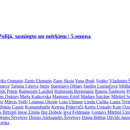
olijā, sasniegto un mērķiem | 5.sezona
riks Osmanis
Zintis Ekmanis
Zane Skuja
Yana Bruk
Voitko
Vladimirs 
dniece
Tatjana Ļiņova
Steps
Staņislavs Olijars
Sindija Lozgačova
Sibill
ds Prūsis
Raimonds Lazdiņš
Raimonds Bergmanis
Raiens Šaubergs
P
ins Dukurs
Maija Katkovska
Magnuss Eriņš
Madara Šaicāne
Mārtiņš S
is
Mārcis Volfs
Lotanna Okorie
Lota Ulmane
Linda Curika
Laura Tre
išjānis Caune
Komandspēle
Ketrisa Petkeviča
Ketija Ungailo
Kate Ozo
s Bērziņš
Inese Elsiņa
Ilze Dobele
Ieva Feldmane
Gustavs Mārtiņš Up
eniss Ševeļovs
Deniss Aleksandrs Ševeļovs
Daiga Bitēna
Dāvids Jans
orska