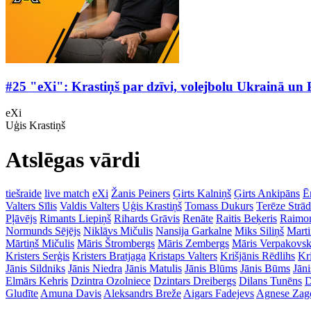
#25 "eXi": Krastiņš par dzīvi, volejbolu Ukrainā un P
eXi
Uģis Krastiņš
Atslēgas vārdi
tiešraide
live match
eXi
Žanis Peiners
Ģirts Kalniņš
Ģirts Ankipāns
Ē
Valters Sīlis
Valdis Valters
Uģis Krastiņš
Tomass Dukurs
Terēze Strā
Pļāvējs
Rimants Liepiņš
Rihards Grāvis
Renāte
Raitis Beķeris
Raimon
Normunds Sējējs
Niklāvs Mičulis
Nansija Garkalne
Miks Siliņš
Mart
Mārtiņš Mičulis
Māris Štrombergs
Māris Zembergs
Māris Verpakovsk
Kristers Serģis
Kristers Bratjaga
Kristaps Valters
Krišjānis Rēdlihs
Kr
Jānis Sildniks
Jānis Niedra
Jānis Matulis
Jānis Blūms
Jānis Būms
Jāni
Elmārs Kehris
Dzintra Ozolniece
Dzintars Dreibergs
Dilans Tunēns
D
Gludīte
Amuna Davis
Aleksandrs Breže
Aigars Fadejevs
Agnese Zag