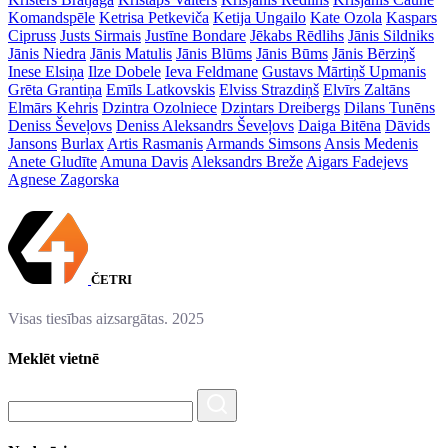
Komandspēle
Ketrisa Petkeviča
Ketija Ungailo
Kate Ozola
Kaspars
Cipruss
Justs Sirmais
Justīne Bondare
Jēkabs Rēdlihs
Jānis Sildniks
Jānis Niedra
Jānis Matulis
Jānis Blūms
Jānis Būms
Jānis Bērziņš
Inese Elsiņa
Ilze Dobele
Ieva Feldmane
Gustavs Mārtiņš Upmanis
Grēta Grantiņa
Emīls Latkovskis
Elviss Strazdiņš
Elvīrs Zaltāns
Elmārs Kehris
Dzintra Ozolniece
Dzintars Dreibergs
Dilans Tunēns
Deniss Ševeļovs
Deniss Aleksandrs Ševeļovs
Daiga Bitēna
Dāvids
Jansons
Burlax
Artis Rasmanis
Armands Simsons
Ansis Medenis
Anete Gludīte
Amuna Davis
Aleksandrs Breže
Aigars Fadejevs
Agnese Zagorska
ČETRI
Visas tiesības aizsargātas. 2025
Meklēt vietnē