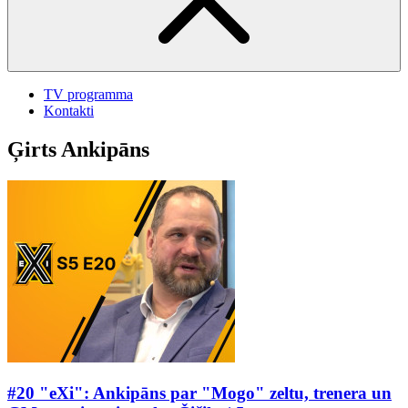
TV programma
Kontakti
Ģirts Ankipāns
#20 "eXi": Ankipāns par "Mogo" zeltu, trenera un