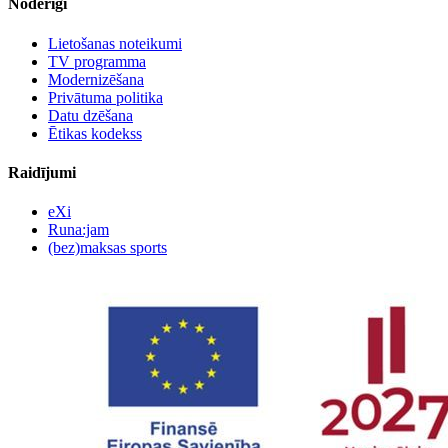
Noderīgi
Lietošanas noteikumi
TV programma
Modernizēšana
Privātuma politika
Datu dzēšana
Ētikas kodekss
Raidījumi
eXi
Runa:jam
(bez)maksas sports