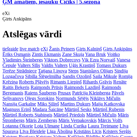
ĢM amatiem, iesauku Čičiks | 5.sezona
eXi
Ģirts Ankipāns
Atslēgas vārdi
tiešraide
live match
eXi
Žanis Peiners
Ģirts Kalniņš
Ģirts Ankipāns
Ēriks Osmanis
Zintis Ekmanis
Zane Skuja
Yana Bruk
Voitko
Vladimirs Šteinbergs
Viktors Dobrecovs
Vik Ezra Norvaiš
Vanesa
Čepule
Valters Sīlis
Valdis Valters
Uģis Krastiņš
Tomass Dukurs
Terēze Strādniece
Tatjana Ļiņova
Steps
Staņislavs Olijars
Sindija
Lozgačova
Sibilla Šlēgelmilha
Sandis Ozoliņš
Saila Mikule
Romija
Krēziņa
Roberts Pļāvējs
Rimants Liepiņš
Rihards Grāvis
Renāte
Raitis Beķeris
Raimonds Prūsis
Raimonds Lazdiņš
Raimonds
Bergmanis
Raiens Šaubergs
Prusax
Patrīcija Kleinberga
Pāvels
Seļivanovs
Oļegs Sorokins
Normunds Sējējs
Niklāvs Mičulis
Nansija Garkalne
Miks Siliņš
Martins Dukurs
Maija Katkovska
Magnuss Eriņš
Madara Šaicāne
Mārtiņš Sesks
Mārtiņš Rubenis
Mārtiņš Roberts Stabingis
Mārtiņš Priedols
Mārtiņš Mičulis
Māris
Štrombergs
Māris Zembergs
Māris Verpakovskis
Mārcis Volfs
Lotanna Okorie
Lota Ulmane
Linda Curika
Laura Treimane
Līva
Spurava
Līva Bleidele
Līga Āboliņa
Kristiāns Līcis
Kristers Serģis
Kristers Bratjaga
Kristaps Valters
Krišjānis Rēdlihs
Krišjānis Caune