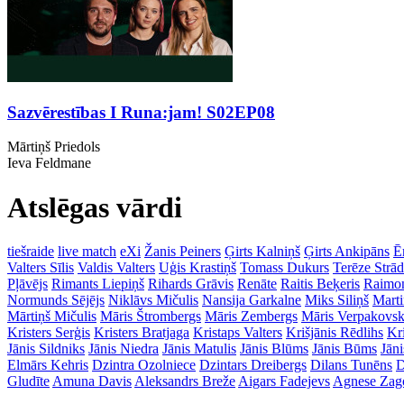
Sazvērestības I Runa:jam! S02EP08
Mārtiņš Priedols
Ieva Feldmane
Atslēgas vārdi
tiešraide
live match
eXi
Žanis Peiners
Ģirts Kalniņš
Ģirts Ankipāns
Ē
Valters Sīlis
Valdis Valters
Uģis Krastiņš
Tomass Dukurs
Terēze Strā
Pļāvējs
Rimants Liepiņš
Rihards Grāvis
Renāte
Raitis Beķeris
Raimon
Normunds Sējējs
Niklāvs Mičulis
Nansija Garkalne
Miks Siliņš
Mart
Mārtiņš Mičulis
Māris Štrombergs
Māris Zembergs
Māris Verpakovsk
Kristers Serģis
Kristers Bratjaga
Kristaps Valters
Krišjānis Rēdlihs
Kr
Jānis Sildniks
Jānis Niedra
Jānis Matulis
Jānis Blūms
Jānis Būms
Jāni
Elmārs Kehris
Dzintra Ozolniece
Dzintars Dreibergs
Dilans Tunēns
D
Gludīte
Amuna Davis
Aleksandrs Breže
Aigars Fadejevs
Agnese Zag