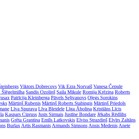
Šteinbergs
Viktors Dobrecovs
Vik Ezra Norvaiš
Vanesa Čepule
a Šlēgelmilha
Sandis Ozoliņš
Saila Mikule
Romija Krēziņa
Roberts
rusax
Patrīcija Kleinberga
Pāvels Seļivanovs
Oļegs Sorokins
esks
Mārtiņš Rubenis
Mārtiņš Roberts Stabingis
Mārtiņš Priedols
imane
Līva Spurava
Līva Bleidele
Līga Āboliņa
Kristiāns Līcis
la
Kaspars Cipruss
Justs Sirmais
Justīne Bondare
Jēkabs Rēdlihs
manis
Grēta Grantiņa
Emīls Latkovskis
Elviss Strazdiņš
Elvīrs Zaltāns
ons
Burlax
Artis Rasmanis
Armands Simsons
Ansis Medenis
Anete