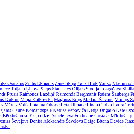
riks Osmanis
Zintis Ekmanis
Zane Skuja
Yana Bruk
Voitko
Vladimirs 
dniece
Tatjana Ļiņova
Steps
Staņislavs Olijars
Sindija Lozgačova
Sibill
ds Prūsis
Raimonds Lazdiņš
Raimonds Bergmanis
Raiens Šaubergs
P
ins Dukurs
Maija Katkovska
Magnuss Eriņš
Madara Šaicāne
Mārtiņš S
is
Mārcis Volfs
Lotanna Okorie
Lota Ulmane
Linda Curika
Laura Tre
išjānis Caune
Komandspēle
Ketrisa Petkeviča
Ketija Ungailo
Kate Ozo
s Bērziņš
Inese Elsiņa
Ilze Dobele
Ieva Feldmane
Gustavs Mārtiņš Up
eniss Ševeļovs
Deniss Aleksandrs Ševeļovs
Daiga Bitēna
Dāvids Jans
orska