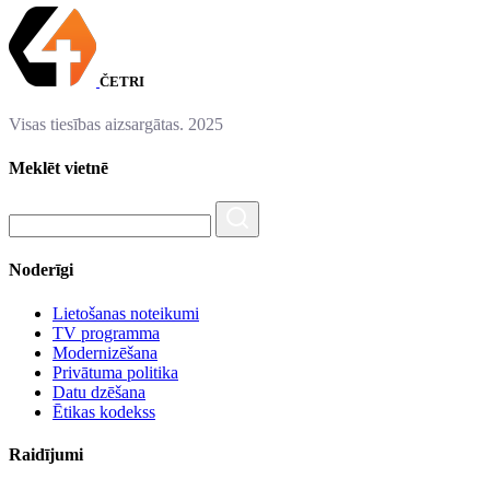
ČETRI
Visas tiesības aizsargātas. 2025
Meklēt vietnē
Noderīgi
Lietošanas noteikumi
TV programma
Modernizēšana
Privātuma politika
Datu dzēšana
Ētikas kodekss
Raidījumi