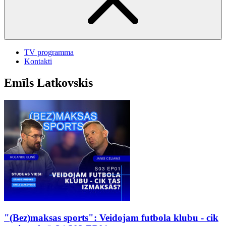
TV programma
Kontakti
Emīls Latkovskis
"(Bez)maksas sports": Veidojam futbola klubu - cik