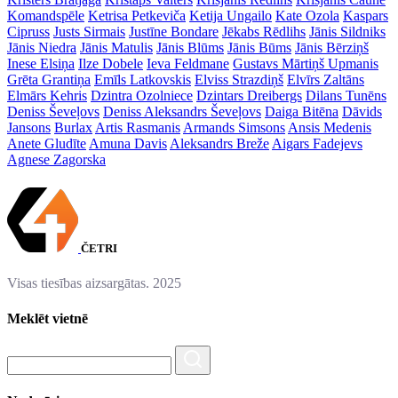
Komandspēle
Ketrisa Petkeviča
Ketija Ungailo
Kate Ozola
Kaspars
Cipruss
Justs Sirmais
Justīne Bondare
Jēkabs Rēdlihs
Jānis Sildniks
Jānis Niedra
Jānis Matulis
Jānis Blūms
Jānis Būms
Jānis Bērziņš
Inese Elsiņa
Ilze Dobele
Ieva Feldmane
Gustavs Mārtiņš Upmanis
Grēta Grantiņa
Emīls Latkovskis
Elviss Strazdiņš
Elvīrs Zaltāns
Elmārs Kehris
Dzintra Ozolniece
Dzintars Dreibergs
Dilans Tunēns
Deniss Ševeļovs
Deniss Aleksandrs Ševeļovs
Daiga Bitēna
Dāvids
Jansons
Burlax
Artis Rasmanis
Armands Simsons
Ansis Medenis
Anete Gludīte
Amuna Davis
Aleksandrs Breže
Aigars Fadejevs
Agnese Zagorska
ČETRI
Visas tiesības aizsargātas. 2025
Meklēt vietnē