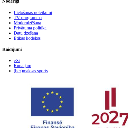
Noderīgi
Lietošanas noteikumi
TV programma
Modernizēšana
Privātuma politika
Datu dzēšana
Ētikas kodekss
Raidījumi
eXi
Runa:jam
(bez)maksas sports