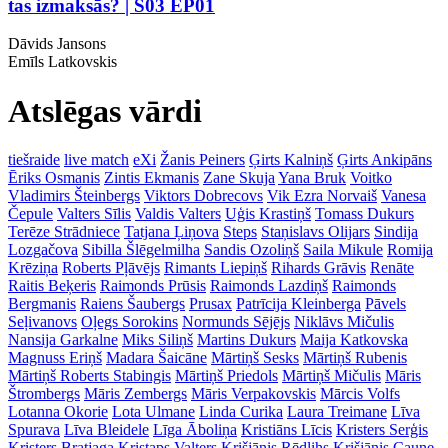
tas izmaksās? | S03 EP01
Dāvids Jansons
Emīls Latkovskis
Atslēgas vārdi
tiešraide
live match
eXi
Žanis Peiners
Ģirts Kalniņš
Ģirts Ankipāns
Ēriks Osmanis
Zintis Ekmanis
Zane Skuja
Yana Bruk
Voitko
Vladimirs Šteinbergs
Viktors Dobrecovs
Vik Ezra Norvaiš
Vanesa
Čepule
Valters Sīlis
Valdis Valters
Uģis Krastiņš
Tomass Dukurs
Terēze Strādniece
Tatjana Ļiņova
Steps
Staņislavs Olijars
Sindija
Lozgačova
Sibilla Šlēgelmilha
Sandis Ozoliņš
Saila Mikule
Romija
Krēziņa
Roberts Pļāvējs
Rimants Liepiņš
Rihards Grāvis
Renāte
Raitis Beķeris
Raimonds Prūsis
Raimonds Lazdiņš
Raimonds
Bergmanis
Raiens Šaubergs
Prusax
Patrīcija Kleinberga
Pāvels
Seļivanovs
Oļegs Sorokins
Normunds Sējējs
Niklāvs Mičulis
Nansija Garkalne
Miks Siliņš
Martins Dukurs
Maija Katkovska
Magnuss Eriņš
Madara Šaicāne
Mārtiņš Sesks
Mārtiņš Rubenis
Mārtiņš Roberts Stabingis
Mārtiņš Priedols
Mārtiņš Mičulis
Māris
Štrombergs
Māris Zembergs
Māris Verpakovskis
Mārcis Volfs
Lotanna Okorie
Lota Ulmane
Linda Curika
Laura Treimane
Līva
Spurava
Līva Bleidele
Līga Āboliņa
Kristiāns Līcis
Kristers Serģis
Kristers Bratjaga
Kristaps Valters
Krišjānis Rēdlihs
Krišjānis Caune