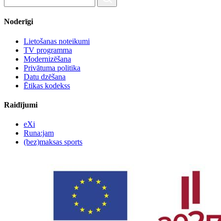
Noderīgi
Lietošanas noteikumi
TV programma
Modernizēšana
Privātuma politika
Datu dzēšana
Ētikas kodekss
Raidījumi
eXi
Runa:jam
(bez)maksas sports