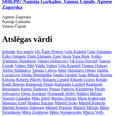
S04EP07 Nansija Garkalne, Vanesa Čepule, Agnese
Zagorska
Agnese Zagorska
Nansija Garkalne
Vanesa Čepule
Atslēgas vārdi
tiešraide
live match
eXi
Žanis Peiners
Ģirts Kalniņš
Ģirts Ankipāns
Ēriks Osmanis
Zintis Ekmanis
Zane Skuja
Yana Bruk
Voitko
Vladimirs Šteinbergs
Viktors Dobrecovs
Vik Ezra Norvaiš
Vanesa
Čepule
Valters Sīlis
Valdis Valters
Uģis Krastiņš
Tomass Dukurs
Terēze Strādniece
Tatjana Ļiņova
Steps
Staņislavs Olijars
Sindija
Lozgačova
Sibilla Šlēgelmilha
Sandis Ozoliņš
Saila Mikule
Romija
Krēziņa
Roberts Pļāvējs
Rimants Liepiņš
Rihards Grāvis
Renāte
Raitis Beķeris
Raimonds Prūsis
Raimonds Lazdiņš
Raimonds
Bergmanis
Raiens Šaubergs
Prusax
Patrīcija Kleinberga
Pāvels
Seļivanovs
Oļegs Sorokins
Normunds Sējējs
Niklāvs Mičulis
Nansija Garkalne
Miks Siliņš
Martins Dukurs
Maija Katkovska
Magnuss Eriņš
Madara Šaicāne
Mārtiņš Sesks
Mārtiņš Rubenis
Mārtiņš Roberts Stabingis
Mārtiņš Priedols
Mārtiņš Mičulis
Māris
Štrombergs
Māris Zembergs
Māris Verpakovskis
Mārcis Volfs