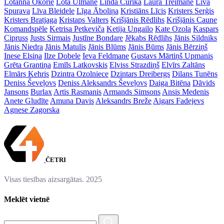
Lotanna Okorie
Lota Ulmane
Linda Curika
Laura Treimane
Līva
Spurava
Līva Bleidele
Līga Āboliņa
Kristiāns Līcis
Kristers Serģis
Kristers Bratjaga
Kristaps Valters
Krišjānis Rēdlihs
Krišjānis Caune
Komandspēle
Ketrisa Petkeviča
Ketija Ungailo
Kate Ozola
Kaspars
Cipruss
Justs Sirmais
Justīne Bondare
Jēkabs Rēdlihs
Jānis Sildniks
Jānis Niedra
Jānis Matulis
Jānis Blūms
Jānis Būms
Jānis Bērziņš
Inese Elsiņa
Ilze Dobele
Ieva Feldmane
Gustavs Mārtiņš Upmanis
Grēta Grantiņa
Emīls Latkovskis
Elviss Strazdiņš
Elvīrs Zaltāns
Elmārs Kehris
Dzintra Ozolniece
Dzintars Dreibergs
Dilans Tunēns
Deniss Ševeļovs
Deniss Aleksandrs Ševeļovs
Daiga Bitēna
Dāvids
Jansons
Burlax
Artis Rasmanis
Armands Simsons
Ansis Medenis
Anete Gludīte
Amuna Davis
Aleksandrs Breže
Aigars Fadejevs
Agnese Zagorska
ČETRI
Visas tiesības aizsargātas. 2025
Meklēt vietnē