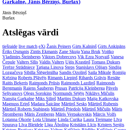
Garkalne, Jānis Bērziņš, Burlax)
Jānis Bērziņš
Burlax
Atslēgas vārdi
tiešraide
live match
eXi
Žanis Peiners
Ģirts Kalniņš
Ģirts Ankipāns
Ēriks Osmanis
Zintis Ekmanis
Zane Skuja
Yana Bruk
Voitko
Vladimirs Šteinbergs
Viktors Dobrecovs
Vik Ezra Norvaiš
Vanesa
Čepule
Valters Sīlis
Valdis Valters
Uģis Krastiņš
Tomass Dukurs
Terēze Strādniece
Tatjana Ļiņova
Steps
Staņislavs Olijars
Sindija
Lozgačova
Sibilla Šlēgelmilha
Sandis Ozoliņš
Saila Mikule
Romija
Krēziņa
Roberts Pļāvējs
Rimants Liepiņš
Rihards Grāvis
Renāte
Raitis Beķeris
Raimonds Prūsis
Raimonds Lazdiņš
Raimonds
Bergmanis
Raiens Šaubergs
Prusax
Patrīcija Kleinberga
Pāvels
Seļivanovs
Oļegs Sorokins
Normunds Sējējs
Niklāvs Mičulis
Nansija Garkalne
Miks Siliņš
Martins Dukurs
Maija Katkovska
Magnuss Eriņš
Madara Šaicāne
Mārtiņš Sesks
Mārtiņš Rubenis
Mārtiņš Roberts Stabingis
Mārtiņš Priedols
Mārtiņš Mičulis
Māris
Štrombergs
Māris Zembergs
Māris Verpakovskis
Mārcis Volfs
Lotanna Okorie
Lota Ulmane
Linda Curika
Laura Treimane
Līva
Spurava
Līva Bleidele
Līga Āboliņa
Kristiāns Līcis
Kristers Serģis
Kristers Bratjaga
Kristaps Valters
Krišjānis Rēdlihs
Krišjānis Caune