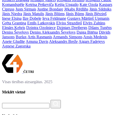
Komandspēle
Ketrisa Petkeviča
Ketija Ungailo
Kate Ozola
Kaspars
Cipruss
Justs Sirmais
Justīne Bondare
Jēkabs Rēdlihs
Jānis Sildniks
Jānis Niedra
Jānis Matulis
Jānis Blūms
Jānis Būms
Jānis Bērziņš
Inese Elsiņa
Ilze Dobele
Ieva Feldmane
Gustavs Mārtiņš Upmanis
Grēta Grantiņa
Emīls Latkovskis
Elviss Strazdiņš
Elvīrs Zaltāns
Elmārs Kehris
Dzintra Ozolniece
Dzintars Dreibergs
Dilans Tunēns
Deniss Ševeļovs
Deniss Aleksandrs Ševeļovs
Daiga Bitēna
Dāvids
Jansons
Burlax
Artis Rasmanis
Armands Simsons
Ansis Medenis
Anete Gludīte
Amuna Davis
Aleksandrs Breže
Aigars Fadejevs
Agnese Zagorska
ČETRI
Visas tiesības aizsargātas. 2025
Meklēt vietnē