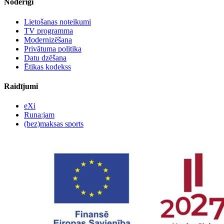
Noderīgi
Lietošanas noteikumi
TV programma
Modernizēšana
Privātuma politika
Datu dzēšana
Ētikas kodekss
Raidījumi
eXi
Runa:jam
(bez)maksas sports