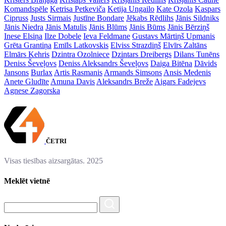
Komandspēle
Ketrisa Petkeviča
Ketija Ungailo
Kate Ozola
Kaspars
Cipruss
Justs Sirmais
Justīne Bondare
Jēkabs Rēdlihs
Jānis Sildniks
Jānis Niedra
Jānis Matulis
Jānis Blūms
Jānis Būms
Jānis Bērziņš
Inese Elsiņa
Ilze Dobele
Ieva Feldmane
Gustavs Mārtiņš Upmanis
Grēta Grantiņa
Emīls Latkovskis
Elviss Strazdiņš
Elvīrs Zaltāns
Elmārs Kehris
Dzintra Ozolniece
Dzintars Dreibergs
Dilans Tunēns
Deniss Ševeļovs
Deniss Aleksandrs Ševeļovs
Daiga Bitēna
Dāvids
Jansons
Burlax
Artis Rasmanis
Armands Simsons
Ansis Medenis
Anete Gludīte
Amuna Davis
Aleksandrs Breže
Aigars Fadejevs
Agnese Zagorska
ČETRI
Visas tiesības aizsargātas. 2025
Meklēt vietnē