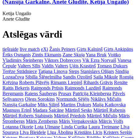
(Nansija Garkalne, Anete Gludīte, Ketija Ungailo)
Ketija Ungailo
Anete Gludīte
Atslēgas vārdi
tiešraide
live match
eXi
Žanis Peiners
Ģirts Kalniņš
Ģirts Ankipāns
Ēriks Osmanis
Zintis Ekmanis
Zane Skuja
Yana Bruk
Voitko
Vladimirs Šteinbergs
Viktors Dobrecovs
Vik Ezra Norvaiš
Vanesa
Čepule
Valters Sīlis
Valdis Valters
Uģis Krastiņš
Tomass Dukurs
Terēze Strādniece
Tatjana Ļiņova
Steps
Staņislavs Olijars
Sindija
Lozgačova
Sibilla Šlēgelmilha
Sandis Ozoliņš
Saila Mikule
Romija
Krēziņa
Roberts Pļāvējs
Rimants Liepiņš
Rihards Grāvis
Renāte
Raitis Beķeris
Raimonds Prūsis
Raimonds Lazdiņš
Raimonds
Bergmanis
Raiens Šaubergs
Prusax
Patrīcija Kleinberga
Pāvels
Seļivanovs
Oļegs Sorokins
Normunds Sējējs
Niklāvs Mičulis
Nansija Garkalne
Miks Siliņš
Martins Dukurs
Maija Katkovska
Magnuss Eriņš
Madara Šaicāne
Mārtiņš Sesks
Mārtiņš Rubenis
Mārtiņš Roberts Stabingis
Mārtiņš Priedols
Mārtiņš Mičulis
Māris
Štrombergs
Māris Zembergs
Māris Verpakovskis
Mārcis Volfs
Lotanna Okorie
Lota Ulmane
Linda Curika
Laura Treimane
Līva
Spurava
Līva Bleidele
Līga Āboliņa
Kristiāns Līcis
Kristers Serģis
Kristers Bratjaga
Kristaps Valters
Krišjānis Rēdlihs
Krišjānis Caune