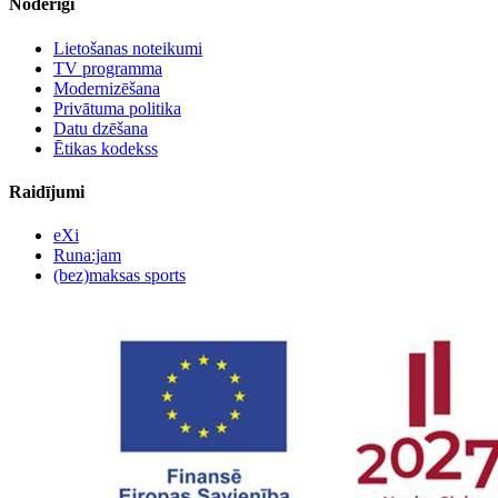
Noderīgi
Lietošanas noteikumi
TV programma
Modernizēšana
Privātuma politika
Datu dzēšana
Ētikas kodekss
Raidījumi
eXi
Runa:jam
(bez)maksas sports