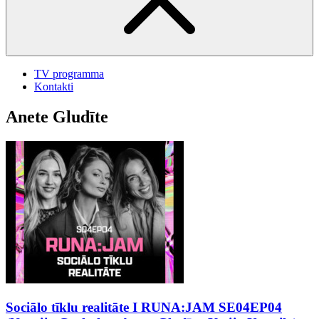
TV programma
Kontakti
Anete Gludīte
Sociālo tīklu realitāte I RUNA:JAM SE04EP04