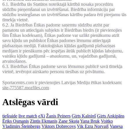
6.1. Biedrība tās Statūtos noteiktajā kārtībā nosaka procedūru
sūdzību pieņemšanai un izvērtēšanai. Biedrība informāciju par
sūdzību iesniegšanas un izvērtēšanas kārtību padara ērti pieejamu tās
tīmekļa vietnē.
6.2. Ja Biedrības Ētikas padome saņemtu sūdzību atzīst par
pamatotu un attiecīgais subjekts ir Biedrības biedrs (ir pievienojies
šim Ētikas kodeksam), Ētikas padome var uzlikt pienākumu atzīt
savu kļūdu un publiskot Ētikas padomes lēmumu attiecīgajā
plašsaziņas medijā. Faktoloģiskas kļūdas gadījumā plašsaziņas
medijam ir pienākums pēc iespējas ātrāk publicēt kļūdas labojumu,
vairāku kļūdu gadījumā – atsaukumu, un, vajadzības gadījumā,
atvainošanos.
6.3. Biedrības Ētikas padome savus lēmumus publicē savā tīmekļa
vietnē, ievērojot aizskarto personu tiesības uz privātumu.
Sportacentrs.com ir pievienojies Latvijas Mediju ētikas kodeksam:
site-775587.mozfiles.com
Atslēgas vārdi
tiešraide
live match
eXi
Žanis Peiners
Ģirts Kalniņš
Ģirts Ankipāns
Ēriks Osmanis
Zintis Ekmanis
Zane Skuja
Yana Bruk
Voitko
Vladimirs Šteinbergs
Viktors Dobrecovs
Vik Ezra Norvaiš
Vanesa