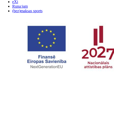
eXi
Runa:jam
(bez)maksas sports