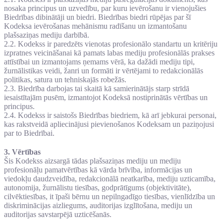
nosaka principus un uzvedību, par kuru ievērošanu ir vienojušies
Biedrības dibinātāji un biedri. Biedrības biedri rūpējas par šī
Kodeksa ievērošanas mehānismu radīšanu un izmantošanu
plašsaziņas mediju darbībā.
2.2. Kodekss ir paredzēts vienotas profesionālo standartu un kritēriju
izpratnes veicināšanai kā pamats labas mediju profesionālās prakses
attīstībai un izmantojams ņemams vērā, ka dažādi mediju tipi,
žurnālistikas veidi, žanri un formāti ir vērtējami to redakcionālās
politikas, satura un tehniskajās robežās.
2.3. Biedrība darbojas tai skaitā kā samierinātājs starp strīdā
iesaistītajām pusēm, izmantojot Kodeksā nostiprinātās vērtības un
principus.
2.4. Kodekss ir saistošs Biedrības biedriem, kā arī jebkurai personai,
kas rakstveidā apliecinājusi pievienošanos Kodeksam un paziņojusi
par to Biedrībai.
3. Vērtības
Šis Kodekss aizsargā tādas plašsaziņas mediju un mediju
profesionāļu pamatvērtības kā vārda brīvība, informācijas un
viedokļu daudzveidība, redakcionālā neatkarība, mediju uzticamība,
autonomija, žurnālistu tiesības, godprātīgums (objektivitāte),
cilvēktiesības, it īpaši bērnu un nepilngadīgo tiesības, vienlīdzība un
diskriminācijas aizliegums, auditorijas izglītošana, mediju un
auditorijas savstarpējā uzticēšanās.