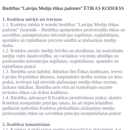
Biedrības “Latvijas Mediju ētikas padomes” ĒTIKAS KODEKSS
1. Kodeksa mērķis un tvērums
1.1. Kodeksa mērķis ir noteikt biedrības “Latvijas Mediju ētikas
padome” (turpmāk – Biedrība) apstiprinātos profesionālās ētikas un
uzvedības pamatprinicpus informācijas iegūšanas, uzglabāšanas,
apstrādes un izplatīšanas procesā saistībā ar plašsaziņas mediju
darbu.
1.2. Kodekss aizstāv mediju brīvību un plurālismu, lai nodrošinātu
mediju vides daudzveidību, un vienlaikus veicinātu atbildīgu un
profesionālu informācijas iegūšanas, uzglabāšanas, apstrādes un
izplatīšanas praksi.
1.3. Biedrība savā darbībā, līdztekus šim Ētikas kodeksam, ievēro
Latvijas Republikas likumus, starptautisko tiesību normas un tiesu
praksi, ievērojot tajā ietvertās plašsaziņas mediju ētikas normas.
Izskatot sūdzības, Biedrība ņem vērā arī konkrētajās nozarēs
ieviestos ētikas vai rīcības kodeksus.
1.4. Biedrība, apkopojot šī Kodeksa piemērošanas praksi, skaidro
Kodeksā nostiprināto principu saturu, kā arī nepieciešamības
gadījumā nodrošina Kodeksa pārskatīšanu plašsaziņas mediju
profesionālās ētikas un uzvedības principu nostiprināšanai praksē.
2. Kodeksa izmantošana
2.1. Kodekss ir plašsaziņas mediju pašregulācijas dokuments, kas