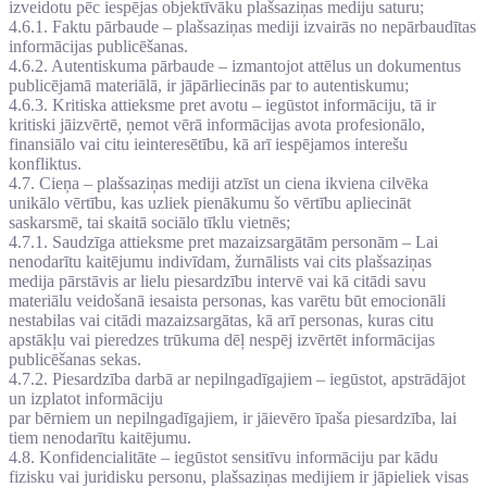
izveidotu pēc iespējas objektīvāku plašsaziņas mediju saturu;
4.6.1. Faktu pārbaude – plašsaziņas mediji izvairās no nepārbaudītas
informācijas publicēšanas.
4.6.2. Autentiskuma pārbaude – izmantojot attēlus un dokumentus
publicējamā materiālā, ir jāpārliecinās par to autentiskumu;
4.6.3. Kritiska attieksme pret avotu – iegūstot informāciju, tā ir
kritiski jāizvērtē, ņemot vērā informācijas avota profesionālo,
finansiālo vai citu ieinteresētību, kā arī iespējamos interešu
konfliktus.
4.7. Cieņa – plašsaziņas mediji atzīst un ciena ikviena cilvēka
unikālo vērtību, kas uzliek pienākumu šo vērtību apliecināt
saskarsmē, tai skaitā sociālo tīklu vietnēs;
4.7.1. Saudzīga attieksme pret mazaizsargātām personām – Lai
nenodarītu kaitējumu indivīdam, žurnālists vai cits plašsaziņas
medija pārstāvis ar lielu piesardzību intervē vai kā citādi savu
materiālu veidošanā iesaista personas, kas varētu būt emocionāli
nestabilas vai citādi mazaizsargātas, kā arī personas, kuras citu
apstākļu vai pieredzes trūkuma dēļ nespēj izvērtēt informācijas
publicēšanas sekas.
4.7.2. Piesardzība darbā ar nepilngadīgajiem – iegūstot, apstrādājot
un izplatot informāciju
par bērniem un nepilngadīgajiem, ir jāievēro īpaša piesardzība, lai
tiem nenodarītu kaitējumu.
4.8. Konfidencialitāte – iegūstot sensitīvu informāciju par kādu
fizisku vai juridisku personu, plašsaziņas medijiem ir jāpieliek visas