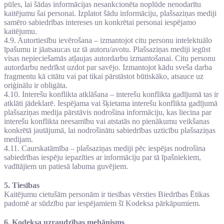
pūles, lai šādas informācijas nesankcionēta noplūde nenodarītu
kaitējumu šai personai. Izplatot šādu informāciju, plašsaziņas mediji
samēro sabiedrības intereses un konkrētai personai iespējamo
kaitējumu.
4.9. Autortiesību ievērošana – izmantojot citu personu intelektuālo
īpašumu ir jāatsaucas uz tā autoru/avotu. Plašsaziņas mediji iegūst
visas nepieciešamās atļaujas autordarbu izmantošanai. Citu personu
autordarbu nedrīkst uzdot par savējo. Izmantojot kādu sveša darba
fragmentu kā citātu vai pat tikai pārstāstot būtiskāko, atsauce uz
oriģinālu ir obligāta.
4.10. Interešu konflikta atklāšana – interešu konflikta gadījumā tas ir
atklāti jādeklarē. Iespējama vai šķietama interešu konflikta gadījumā
plašsaziņas medija pārstāvis nodrošina informāciju, kas liecina par
interešu konflikta neesamību vai atstatās no pienākumu veikšanas
konkrētā jautājumā, lai nodrošinātu sabiedrības uzticību plašsaziņas
medijam.
4.11. Caurskatāmība – plašsaziņas mediji pēc iespējas nodrošina
sabiedrības iespēju iepazīties ar informāciju par tā īpašniekiem,
vadītājiem un patiesā labuma guvējiem.
5. Tiesības
Kaitējumu cietušām personām ir tiesības vērsties Biedrības Ētikas
padomē ar sūdzību par iespējamiem šī Kodeksa pārkāpumiem.
6. Kodeksa uzraudzības mehānisms