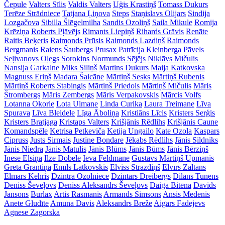
Čepule
Valters Sīlis
Valdis Valters
Uģis Krastiņš
Tomass Dukurs
Terēze Strādniece
Tatjana Ļiņova
Steps
Staņislavs Olijars
Sindija
Lozgačova
Sibilla Šlēgelmilha
Sandis Ozoliņš
Saila Mikule
Romija
Krēziņa
Roberts Pļāvējs
Rimants Liepiņš
Rihards Grāvis
Renāte
Raitis Beķeris
Raimonds Prūsis
Raimonds Lazdiņš
Raimonds
Bergmanis
Raiens Šaubergs
Prusax
Patrīcija Kleinberga
Pāvels
Seļivanovs
Oļegs Sorokins
Normunds Sējējs
Niklāvs Mičulis
Nansija Garkalne
Miks Siliņš
Martins Dukurs
Maija Katkovska
Magnuss Eriņš
Madara Šaicāne
Mārtiņš Sesks
Mārtiņš Rubenis
Mārtiņš Roberts Stabingis
Mārtiņš Priedols
Mārtiņš Mičulis
Māris
Štrombergs
Māris Zembergs
Māris Verpakovskis
Mārcis Volfs
Lotanna Okorie
Lota Ulmane
Linda Curika
Laura Treimane
Līva
Spurava
Līva Bleidele
Līga Āboliņa
Kristiāns Līcis
Kristers Serģis
Kristers Bratjaga
Kristaps Valters
Krišjānis Rēdlihs
Krišjānis Caune
Komandspēle
Ketrisa Petkeviča
Ketija Ungailo
Kate Ozola
Kaspars
Cipruss
Justs Sirmais
Justīne Bondare
Jēkabs Rēdlihs
Jānis Sildniks
Jānis Niedra
Jānis Matulis
Jānis Blūms
Jānis Būms
Jānis Bērziņš
Inese Elsiņa
Ilze Dobele
Ieva Feldmane
Gustavs Mārtiņš Upmanis
Grēta Grantiņa
Emīls Latkovskis
Elviss Strazdiņš
Elvīrs Zaltāns
Elmārs Kehris
Dzintra Ozolniece
Dzintars Dreibergs
Dilans Tunēns
Deniss Ševeļovs
Deniss Aleksandrs Ševeļovs
Daiga Bitēna
Dāvids
Jansons
Burlax
Artis Rasmanis
Armands Simsons
Ansis Medenis
Anete Gludīte
Amuna Davis
Aleksandrs Breže
Aigars Fadejevs
Agnese Zagorska