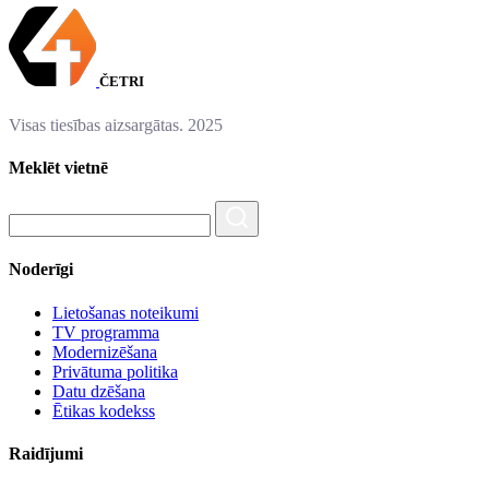
ČETRI
Visas tiesības aizsargātas. 2025
Meklēt vietnē
Noderīgi
Lietošanas noteikumi
TV programma
Modernizēšana
Privātuma politika
Datu dzēšana
Ētikas kodekss
Raidījumi