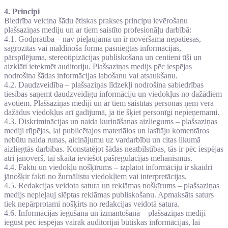
4. Principi
Biedrība veicina šādu ētiskas prakses principu ievērošanu
plašsaziņas mediju un ar tiem saistīto profesionāļu darbībā:
4.1. Godprātība – nav pieļaujama un ir novēršama nepatiesas,
sagrozītas vai maldinošā formā pasniegtas informācijas,
pārspīlējuma, stereotipizācijas publiskošana un centieni tīši un
aizklāti ietekmēt auditoriju. Plašsaziņas medijs pēc iespējas
nodrošina šādas informācijas labošanu vai atsaukšanu.
4.2. Daudzveidība – plašsaziņas līdzekļi nodrošina sabiedrības
tiesības saņemt daudzveidīgu informāciju un viedokļus no dažādiem
avotiem. Plašsaziņas mediji un ar tiem saistītās personas ņem vērā
dažādus viedokļus arī gadījumā, ja tie šķiet personīgi nepieņemami.
4.3. Diskriminācijas un naida kurināšanas aizliegums – plašsaziņas
mediji rūpējas, lai publicētajos materiālos un lasītāju komentāros
nebūtu naida runas, aicinājumu uz vardarbību un citas likumā
aizliegtās darbības. Konstatējot šādas neatbilstības, tās ir pēc iespējas
ātri jānovērš, tai skaitā ieviešot pašregulācijas mehānismus.
4.4. Faktu un viedokļu nošķīrums – izplatot informāciju ir skaidri
jānošķir fakti no žurnālistu viedokļiem vai interpretācijas.
4.5. Redakcijas veidota satura un reklāmas nošķīrums – plašsaziņas
medijs nepieļauj slēptas reklāmas publiskošanu. Apmaksāts saturs
tiek nepārprotami nošķirts no redakcijas veidotā satura.
4.6. Informācijas iegūšana un izmantošana – plašsaziņas mediji
iegūst pēc iespējas vairāk auditorijai būtiskas informācijas, lai