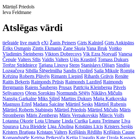
Mārtiņš Priedols
Ieva Feldmane
Atslēgas vārdi
tiešraide
live match
eXi
Žanis Peiners
Ģirts Kalniņš
Ģirts Ankipāns
Ēriks Osmanis
Zintis Ekmanis
Zane Skuja
Yana Bruk
Voitko
Vladimirs Šteinbergs
Viktors Dobrecovs
Vik Ezra Norvaiš
Vanesa
Čepule
Valters Sīlis
Valdis Valters
Uģis Krastiņš
Tomass Dukurs
Terēze Strādniece
Tatjana Ļiņova
Steps
Staņislavs Olijars
Sindija
Lozgačova
Sibilla Šlēgelmilha
Sandis Ozoliņš
Saila Mikule
Romija
Krēziņa
Roberts Pļāvējs
Rimants Liepiņš
Rihards Grāvis
Renāte
Raitis Beķeris
Raimonds Prūsis
Raimonds Lazdiņš
Raimonds
Bergmanis
Raiens Šaubergs
Prusax
Patrīcija Kleinberga
Pāvels
Seļivanovs
Oļegs Sorokins
Normunds Sējējs
Niklāvs Mičulis
Nansija Garkalne
Miks Siliņš
Martins Dukurs
Maija Katkovska
Magnuss Eriņš
Madara Šaicāne
Mārtiņš Sesks
Mārtiņš Rubenis
Mārtiņš Roberts Stabingis
Mārtiņš Priedols
Mārtiņš Mičulis
Māris
Štrombergs
Māris Zembergs
Māris Verpakovskis
Mārcis Volfs
Lotanna Okorie
Lota Ulmane
Linda Curika
Laura Treimane
Līva
Spurava
Līva Bleidele
Līga Āboliņa
Kristiāns Līcis
Kristers Serģis
Kristers Bratjaga
Kristaps Valters
Krišjānis Rēdlihs
Krišjānis Caune
Komandspēle
Ketrisa Petkeviča
Ketija Ungailo
Kate Ozola
Kaspars