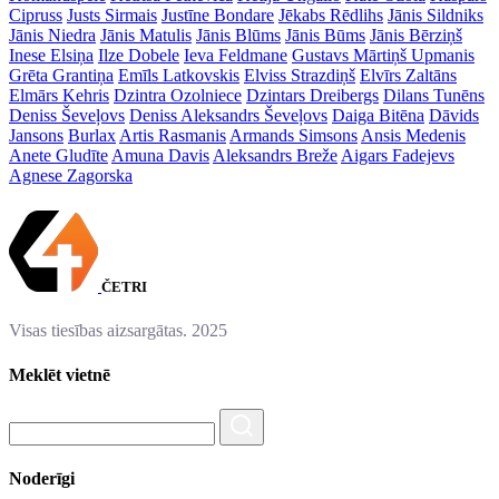
Cipruss
Justs Sirmais
Justīne Bondare
Jēkabs Rēdlihs
Jānis Sildniks
Jānis Niedra
Jānis Matulis
Jānis Blūms
Jānis Būms
Jānis Bērziņš
Inese Elsiņa
Ilze Dobele
Ieva Feldmane
Gustavs Mārtiņš Upmanis
Grēta Grantiņa
Emīls Latkovskis
Elviss Strazdiņš
Elvīrs Zaltāns
Elmārs Kehris
Dzintra Ozolniece
Dzintars Dreibergs
Dilans Tunēns
Deniss Ševeļovs
Deniss Aleksandrs Ševeļovs
Daiga Bitēna
Dāvids
Jansons
Burlax
Artis Rasmanis
Armands Simsons
Ansis Medenis
Anete Gludīte
Amuna Davis
Aleksandrs Breže
Aigars Fadejevs
Agnese Zagorska
ČETRI
Visas tiesības aizsargātas. 2025
Meklēt vietnē
Noderīgi