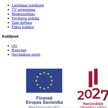
Lietošanas noteikumi
TV programma
Modernizēšana
Privātuma politika
Datu dzēšana
Ētikas kodekss
Raidījumi
eXi
Runa:jam
(bez)maksas sports