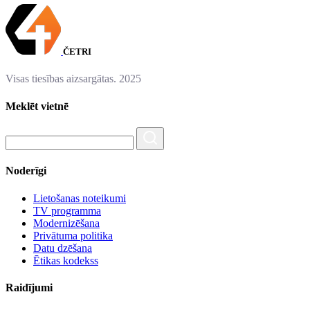
ČETRI
Visas tiesības aizsargātas. 2025
Meklēt vietnē
Noderīgi
Lietošanas noteikumi
TV programma
Modernizēšana
Privātuma politika
Datu dzēšana
Ētikas kodekss
Raidījumi