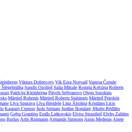
Šteinbergs
Viktors Dobrecovs
Vik Ezra Norvaiš
Vanesa Čepule
a Šlēgelmilha
Sandis Ozoliņš
Saila Mikule
Romija Krēziņa
Roberts
rusax
Patrīcija Kleinberga
Pāvels Seļivanovs
Oļegs Sorokins
esks
Mārtiņš Rubenis
Mārtiņš Roberts Stabingis
Mārtiņš Priedols
imane
Līva Spurava
Līva Bleidele
Līga Āboliņa
Kristiāns Līcis
la
Kaspars Cipruss
Justs Sirmais
Justīne Bondare
Jēkabs Rēdlihs
manis
Grēta Grantiņa
Emīls Latkovskis
Elviss Strazdiņš
Elvīrs Zaltāns
ons
Burlax
Artis Rasmanis
Armands Simsons
Ansis Medenis
Anete