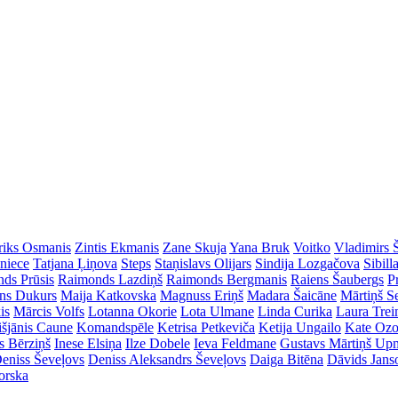
riks Osmanis
Zintis Ekmanis
Zane Skuja
Yana Bruk
Voitko
Vladimirs 
dniece
Tatjana Ļiņova
Steps
Staņislavs Olijars
Sindija Lozgačova
Sibill
ds Prūsis
Raimonds Lazdiņš
Raimonds Bergmanis
Raiens Šaubergs
P
ins Dukurs
Maija Katkovska
Magnuss Eriņš
Madara Šaicāne
Mārtiņš S
is
Mārcis Volfs
Lotanna Okorie
Lota Ulmane
Linda Curika
Laura Tre
išjānis Caune
Komandspēle
Ketrisa Petkeviča
Ketija Ungailo
Kate Ozo
s Bērziņš
Inese Elsiņa
Ilze Dobele
Ieva Feldmane
Gustavs Mārtiņš Up
eniss Ševeļovs
Deniss Aleksandrs Ševeļovs
Daiga Bitēna
Dāvids Jans
orska