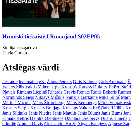
Hroniski tiešsaistē I Runa:jam! S02EP05
Sindija Lozgačova
Linda Curika
Atslēgas vārdi
tiešraide
live match
eXi
Žanis Peiners
Ģirts Kalniņš
Ģirts Ankipāns
Ē
Valters Sīlis
Valdis Valters
Uģis Krastiņš
Tomass Dukurs
Terēze Strā
Pļāvējs
Rimants Liepiņš
Rihards Grāvis
Renāte
Raitis Beķeris
Raimon
Normunds Sējējs
Niklāvs Mičulis
Nansija Garkalne
Miks Siliņš
Mart
Mārtiņš Mičulis
Māris Štrombergs
Māris Zembergs
Māris Verpakovsk
Kristers Serģis
Kristers Bratjaga
Kristaps Valters
Krišjānis Rēdlihs
Kr
Jānis Sildniks
Jānis Niedra
Jānis Matulis
Jānis Blūms
Jānis Būms
Jāni
Elmārs Kehris
Dzintra Ozolniece
Dzintars Dreibergs
Dilans Tunēns
D
Gludīte
Amuna Davis
Aleksandrs Breže
Aigars Fadejevs
Agnese Zag