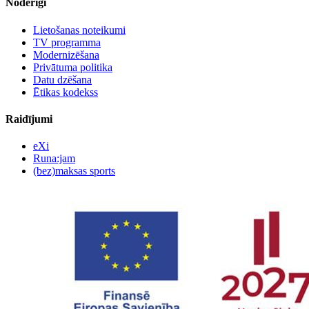
Noderīgi
Lietošanas noteikumi
TV programma
Modernizēšana
Privātuma politika
Datu dzēšana
Ētikas kodekss
Raidījumi
eXi
Runa:jam
(bez)maksas sports