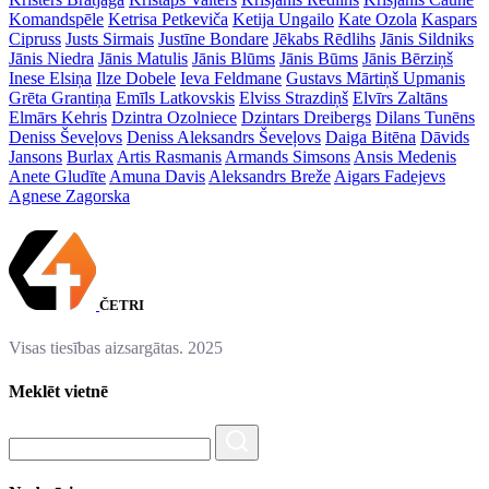
Komandspēle
Ketrisa Petkeviča
Ketija Ungailo
Kate Ozola
Kaspars
Cipruss
Justs Sirmais
Justīne Bondare
Jēkabs Rēdlihs
Jānis Sildniks
Jānis Niedra
Jānis Matulis
Jānis Blūms
Jānis Būms
Jānis Bērziņš
Inese Elsiņa
Ilze Dobele
Ieva Feldmane
Gustavs Mārtiņš Upmanis
Grēta Grantiņa
Emīls Latkovskis
Elviss Strazdiņš
Elvīrs Zaltāns
Elmārs Kehris
Dzintra Ozolniece
Dzintars Dreibergs
Dilans Tunēns
Deniss Ševeļovs
Deniss Aleksandrs Ševeļovs
Daiga Bitēna
Dāvids
Jansons
Burlax
Artis Rasmanis
Armands Simsons
Ansis Medenis
Anete Gludīte
Amuna Davis
Aleksandrs Breže
Aigars Fadejevs
Agnese Zagorska
ČETRI
Visas tiesības aizsargātas. 2025
Meklēt vietnē