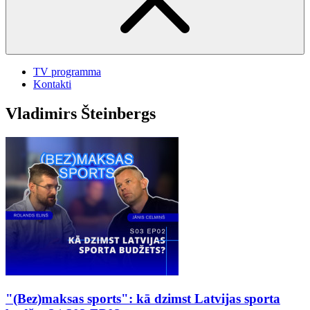
TV programma
Kontakti
Vladimirs Šteinbergs
"(Bez)maksas sports": kā dzimst Latvijas sporta