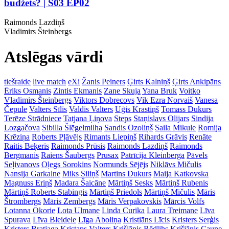
budžets? | S03 EP02
Raimonds Lazdiņš
Vladimirs Šteinbergs
Atslēgas vārdi
tiešraide
live match
eXi
Žanis Peiners
Ģirts Kalniņš
Ģirts Ankipāns
Ēriks Osmanis
Zintis Ekmanis
Zane Skuja
Yana Bruk
Voitko
Vladimirs Šteinbergs
Viktors Dobrecovs
Vik Ezra Norvaiš
Vanesa
Čepule
Valters Sīlis
Valdis Valters
Uģis Krastiņš
Tomass Dukurs
Terēze Strādniece
Tatjana Ļiņova
Steps
Staņislavs Olijars
Sindija
Lozgačova
Sibilla Šlēgelmilha
Sandis Ozoliņš
Saila Mikule
Romija
Krēziņa
Roberts Pļāvējs
Rimants Liepiņš
Rihards Grāvis
Renāte
Raitis Beķeris
Raimonds Prūsis
Raimonds Lazdiņš
Raimonds
Bergmanis
Raiens Šaubergs
Prusax
Patrīcija Kleinberga
Pāvels
Seļivanovs
Oļegs Sorokins
Normunds Sējējs
Niklāvs Mičulis
Nansija Garkalne
Miks Siliņš
Martins Dukurs
Maija Katkovska
Magnuss Eriņš
Madara Šaicāne
Mārtiņš Sesks
Mārtiņš Rubenis
Mārtiņš Roberts Stabingis
Mārtiņš Priedols
Mārtiņš Mičulis
Māris
Štrombergs
Māris Zembergs
Māris Verpakovskis
Mārcis Volfs
Lotanna Okorie
Lota Ulmane
Linda Curika
Laura Treimane
Līva
Spurava
Līva Bleidele
Līga Āboliņa
Kristiāns Līcis
Kristers Serģis
Kristers Bratjaga
Kristaps Valters
Krišjānis Rēdlihs
Krišjānis Caune