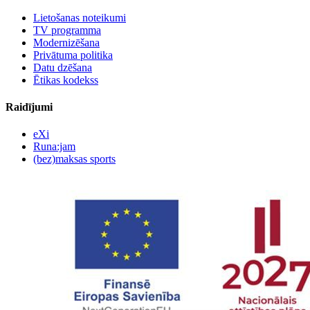
Lietošanas noteikumi
TV programma
Modernizēšana
Privātuma politika
Datu dzēšana
Ētikas kodekss
Raidījumi
eXi
Runa:jam
(bez)maksas sports