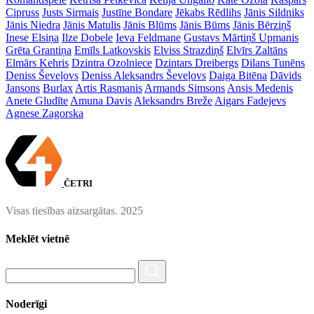
Cipruss
Justs Sirmais
Justīne Bondare
Jēkabs Rēdlihs
Jānis Sildniks
Jānis Niedra
Jānis Matulis
Jānis Blūms
Jānis Būms
Jānis Bērziņš
Inese Elsiņa
Ilze Dobele
Ieva Feldmane
Gustavs Mārtiņš Upmanis
Grēta Grantiņa
Emīls Latkovskis
Elviss Strazdiņš
Elvīrs Zaltāns
Elmārs Kehris
Dzintra Ozolniece
Dzintars Dreibergs
Dilans Tunēns
Deniss Ševeļovs
Deniss Aleksandrs Ševeļovs
Daiga Bitēna
Dāvids
Jansons
Burlax
Artis Rasmanis
Armands Simsons
Ansis Medenis
Anete Gludīte
Amuna Davis
Aleksandrs Breže
Aigars Fadejevs
Agnese Zagorska
ČETRI
Visas tiesības aizsargātas. 2025
Meklēt vietnē
Noderīgi