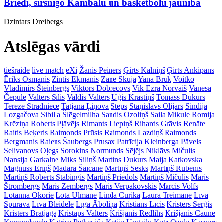
Briedi, sirsnīgo Kambalu un basketbolu jaunībā
Dzintars Dreibergs
Atslēgas vārdi
tiešraide
live match
eXi
Žanis Peiners
Ģirts Kalniņš
Ģirts Ankipāns
Ēriks Osmanis
Zintis Ekmanis
Zane Skuja
Yana Bruk
Voitko
Vladimirs Šteinbergs
Viktors Dobrecovs
Vik Ezra Norvaiš
Vanesa
Čepule
Valters Sīlis
Valdis Valters
Uģis Krastiņš
Tomass Dukurs
Terēze Strādniece
Tatjana Ļiņova
Steps
Staņislavs Olijars
Sindija
Lozgačova
Sibilla Šlēgelmilha
Sandis Ozoliņš
Saila Mikule
Romija
Krēziņa
Roberts Pļāvējs
Rimants Liepiņš
Rihards Grāvis
Renāte
Raitis Beķeris
Raimonds Prūsis
Raimonds Lazdiņš
Raimonds
Bergmanis
Raiens Šaubergs
Prusax
Patrīcija Kleinberga
Pāvels
Seļivanovs
Oļegs Sorokins
Normunds Sējējs
Niklāvs Mičulis
Nansija Garkalne
Miks Siliņš
Martins Dukurs
Maija Katkovska
Magnuss Eriņš
Madara Šaicāne
Mārtiņš Sesks
Mārtiņš Rubenis
Mārtiņš Roberts Stabingis
Mārtiņš Priedols
Mārtiņš Mičulis
Māris
Štrombergs
Māris Zembergs
Māris Verpakovskis
Mārcis Volfs
Lotanna Okorie
Lota Ulmane
Linda Curika
Laura Treimane
Līva
Spurava
Līva Bleidele
Līga Āboliņa
Kristiāns Līcis
Kristers Serģis
Kristers Bratjaga
Kristaps Valters
Krišjānis Rēdlihs
Krišjānis Caune
Komandspēle
Ketrisa Petkeviča
Ketija Ungailo
Kate Ozola
Kaspars